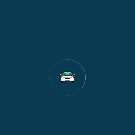
1
Nagrade i popusti
Prevoz do aerodroma
Express Transfer nudi pouzdan aerodromski transfer Novi Sad
– Beograd, uključujući taksi do Aerodroma Nikola Tesla.