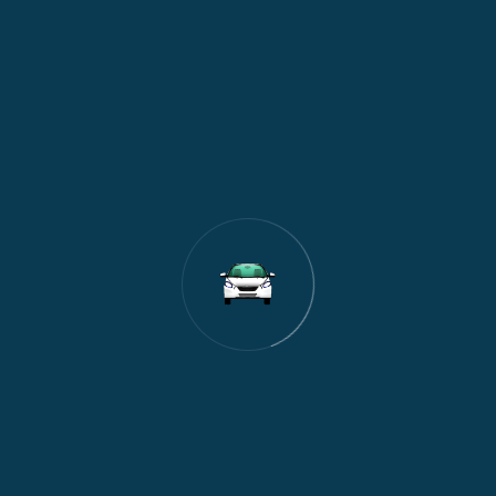
1
Nagrade i popusti
Prevoz do aerodroma
Express Transfer nudi pouzdan aerodromski transfer Novi Sad
– Beograd, uključujući taksi do Aerodroma Nikola Tesla.