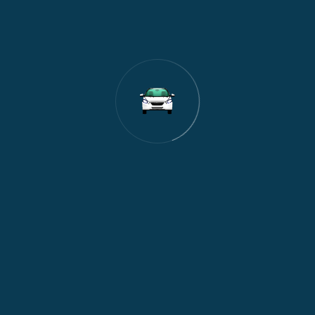
1
de i popu