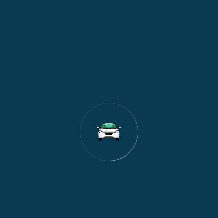
1
Nagrade i popusti
Prevoz do aerodroma