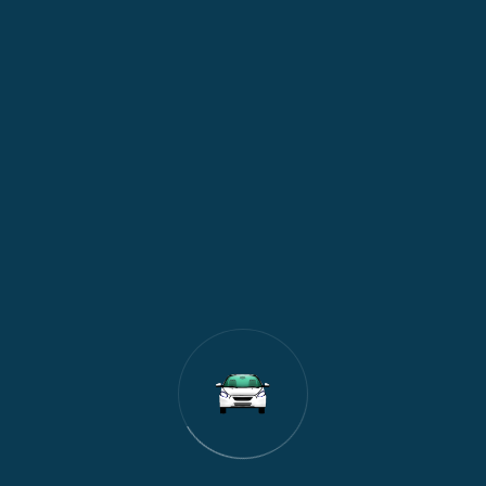
U ponudi imamo sledeća
vozila
.
NOVO – NOĆNI POLASCI NA SVAKA 2 SATA
OD NOVOG SADA I OKOLINE DO AERODROMA I NAZAD
u ovu ponudu nudimo po izuzetno promotivnim cen
Pozovite i uverite se
EXPRESS TRANSFER NOVI SAD
Dragan Domazetov 063/643 346
Viber, WhatsApp